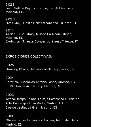
2023
Foam Self – Key Exposure, Est Art Gallery,
Madrid, ES.
2020
Hear Me, Trieste Contemporánea, Trieste, IT.
2019
Action - Evolution, Museo La Neomudéjar,
Madrid, ES
Evolution, Trieste Contemporánea, Trieste, IT.
EXPOSICIONES COLECTIVAS:
2025
Drawing Chaos, Damian Yee Gallery, París, FR.
2024
Kárstica, Fundación Antonio López, Cuenca, ES.
F.O.M.O., Gärna Art Gallery, Madrid, ES.
2023
Tempo, Tempo, Tempo, Paisaje Doméstico + Feria de
Arte. Contemporáneo Marte, Madrid, ES.
Ojos de bestia, La Gran, Madrid, ES.
2018
Chrysalis, performance colectiva, Teatro del Barrio,
Madrid, ES.