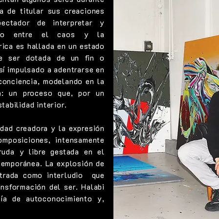
a de titular sus creaciones
pectador de interpretar y
ego entre el caos y la
rica es hallada en un estado
e ser dotada de un fin o
sí impulsado a adentrarse en
conciencia, modelando en la
da: un proceso que, por un
tabilidad interior.
idad creadora y la expresión
omposiciones, intensamente
ruda y libre gestada en el
temporánea. La explosión de
strada como interludio que
nsformación del ser. Halabi
vía de autoconocimiento y,