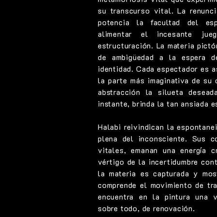
su transcurso vital. La renunci
potencia la facultad del es
alimentar el incesante ju
estructuración. La materia pictó
de ambigüedad a la espera d
identidad. Cada espectador es a
la parte más imaginativa de su 
abstracción la silueta desea
instante, brinda la tan ansiada es
Halabi reivindican la espontane
plena del inconsciente. Sus c
vitales, emanan una energía c
vértigo de la incertidumbre con
la materia es capturada y mo
comprende el movimiento de tra
encuentra en la pintura una 
sobre todo, de renovación.